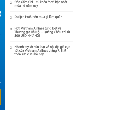
Đảo Gầm Ghì – từ khóa "hot" bậc nhất
mùa hè năm nay
Du lịch Huế, nên mua gì làm quà?
Hot! Vietnam Airlines tung loạt vé
Thương gia Hà Nội – Quảng Châu chỉ từ
500 USD KHỨ HỒI
Nhanh tay sở hữu loạt vé nội địa giá cực
tốt của Vietnam Airlines tháng 7, 8, 9
thỏa sức vi vu hè này