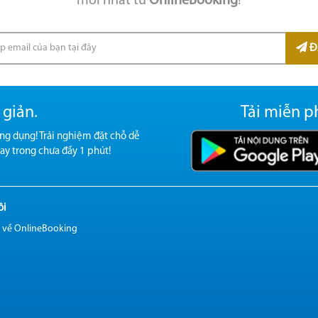
mới nhất từ
OnlineBooking
!
Đ
 giản.
Tải miễn p
ng dụng! Trải nghiệm đặt chỗ dễ
ay trong chưa đầy 1 phút!
ôi
u về OnlineBooking