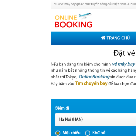
Mua vé máy bay giá rẻ trực tuyến hàng đầu Việt Nam - Onl
TRANG CHỦ
Đặt vé
vé máy bay 
Nếu bạn đang tìm kiếm cho mình
như nắm bắt những thông tin về các hãng hàng
OnlineBooking
nhất tới Tokyo,
xin được đưa r
Tìm chuyến bay
Hãy bấm vào
để lựa chọn đư
Điểm đi
Ha Noi (HAN)
Một chiều
Khứ hồi