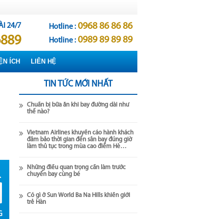
0968 86 86 86
ÀI
24/7
Hotline :
6889
0989 89 89 89
Hotline :
ỆN ÍCH
LIÊN HỆ
TIN TỨC MỚI NHẤT
Chuẩn bị bữa ăn khi bay đường dài như
thế nào?
Vietnam Airlines khuyến cáo hành khách
đảm bảo thời gian đến sân bay đúng giờ
làm thủ tục trong mùa cao điểm Hè
2017
Những điều quan trọng cần làm trước
chuyến bay cùng bé
Có gì ở Sun World Ba Na Hills khiến giới
trẻ Hàn
G