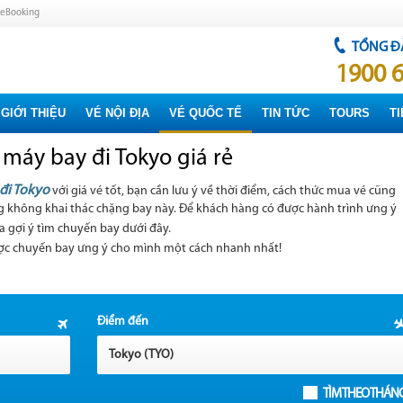
ineBooking
TỔNG Đ
1900 
GIỚI THIỆU
VÉ NỘI ĐỊA
VÉ QUỐC TẾ
TIN TỨC
TOURS
TI
 máy bay đi Tokyo giá rẻ
đi Tokyo
với giá vé tốt, bạn cần lưu ý về thời điểm, cách thức mua vé cũng
 không khai thác chặng bay này. Để khách hàng có được hành trình ưng ý
a gợi ý tìm chuyến bay dưới đây.
ợc chuyến bay ưng ý cho mình một cách nhanh nhất!
Điểm đến
Tokyo (TYO)
TÌM THEO THÁN