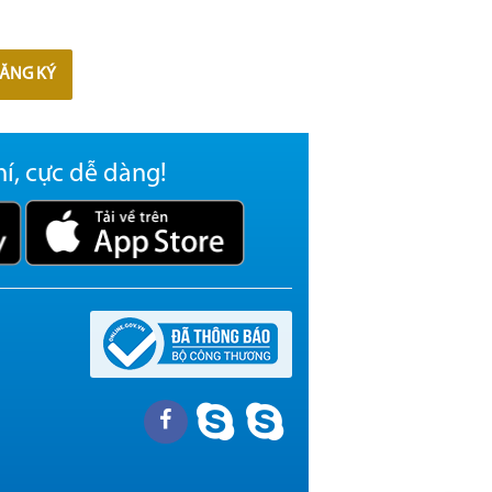
ĂNG KÝ
hí, cực dễ dàng!